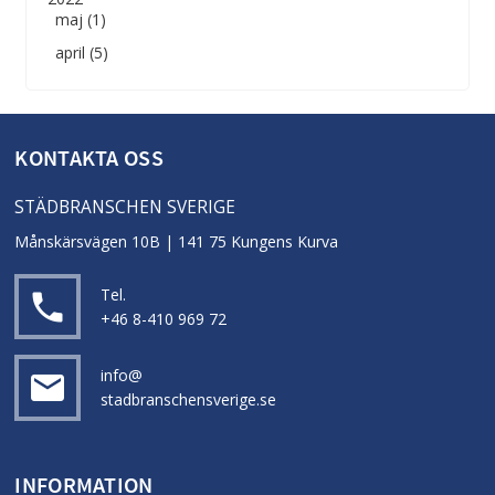
maj (1)
april (5)
KONTAKTA OSS
STÄDBRANSCHEN SVERIGE
Månskärsvägen 10B | 141 75 Kungens Kurva
Tel.
local_phone
+46 8-410 969 72
info@
email
stadbranschensverige.se
INFORMATION