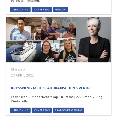
på plats i lokalen.
UTBILDNING
KONFERENS
MÄSSOR
Starweb
27 APRIL 2022
KRYSSNING MED STÄDBRANSCHEN SVERIGE
Ledarskap – Medarbetarskap 18-19 maj 2022 med Viking
Cinderella
UTBILDNING
KONFERENS
BRANSCHKRYSSNING