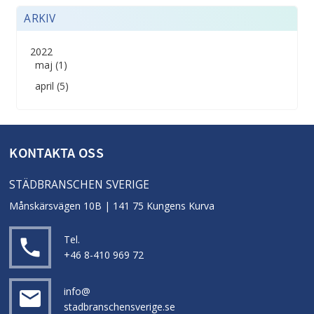
ARKIV
2022
maj (1)
april (5)
KONTAKTA OSS
STÄDBRANSCHEN SVERIGE
Månskärsvägen 10B | 141 75 Kungens Kurva
Tel.
local_phone
+46 8-410 969 72
info@
email
stadbranschensverige.se