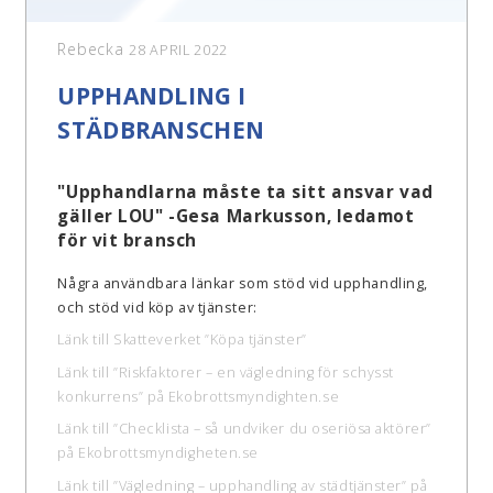
Rebecka
28 APRIL 2022
UPPHANDLING I
STÄDBRANSCHEN
"Upphandlarna måste ta sitt ansvar vad
gäller LOU" -Gesa Markusson, ledamot
för vit bransch
Några användbara länkar som stöd vid upphandling,
och stöd vid köp av tjänster:
Länk till Skatteverket ”Köpa tjänster”
Länk till ”
Riskfaktorer
– en vägledning för schysst
konkurrens” på Ekobrottsmyndighten.se
Länk till ”Checklista – så undviker du oseriösa aktörer”
på Ekobrottsmyndigheten.se
Länk till ”Vägledning – upphandling av städtjänster” på