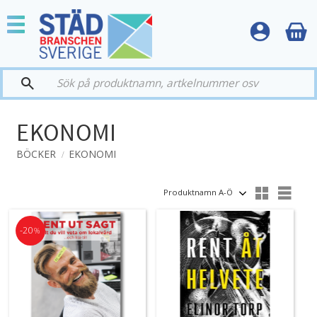
Meny
EKONOMI
BÖCKER
EKONOMI
Välj sortering
Välj 
20
%