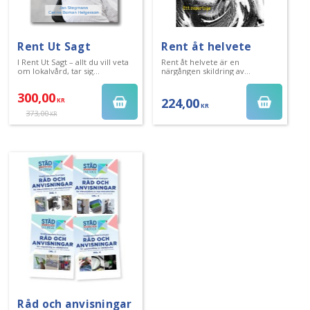
Rent Ut Sagt
Rent åt helvete
I Rent Ut Sagt – allt du vill veta
Rent åt helvete är en
om lokalvård, tar sig
närgången skildring av
författarna an lokalvårdens
människorna som städar vårt
historia, dagens professionella
land.
300,00
städning m.m.
224,00
KR
KR
373,00
KR
Råd och anvisningar