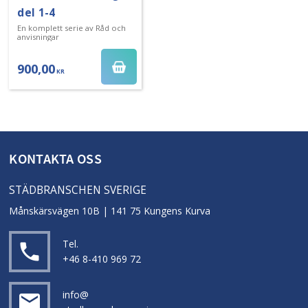
del 1-4
En komplett serie av Råd och
anvisningar
900,00
KR
KONTAKTA OSS
STÄDBRANSCHEN SVERIGE
Månskärsvägen 10B | 141 75 Kungens Kurva
Tel.
local_phone
+46 8-410 969 72
info@
email