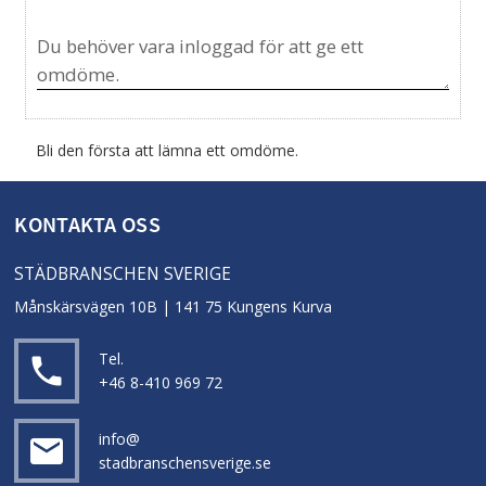
Bli den första att lämna ett omdöme.
KONTAKTA OSS
STÄDBRANSCHEN SVERIGE
Månskärsvägen 10B | 141 75 Kungens Kurva
Tel.
local_phone
+46 8-410 969 72
info@
email
stadbranschensverige.se