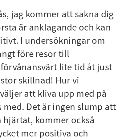
gås, jag kommer att sakna dig
örsta är anklagande och kan
itivt. I undersökningar om
gt före resor till
örvånansvärt lite tid åt just
tor skillnad! Hur vi
 väljer att kliva upp med på
s med. Det är ingen slump att
ån hjärtat, kommer också
mycket mer positiva och