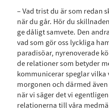
– Vad trist du är som redan s
när du går. Hör du skillnade
ge dåligt samvete. Den andra
vad som gör oss lyckliga hamn
paradisöar, nyrenoverade kök 
de relationer som betyder me
kommunicerar speglar vilka vä
morgonen och därmed även vil
när vi säger det vi egentlig
relationerna till våra medmän