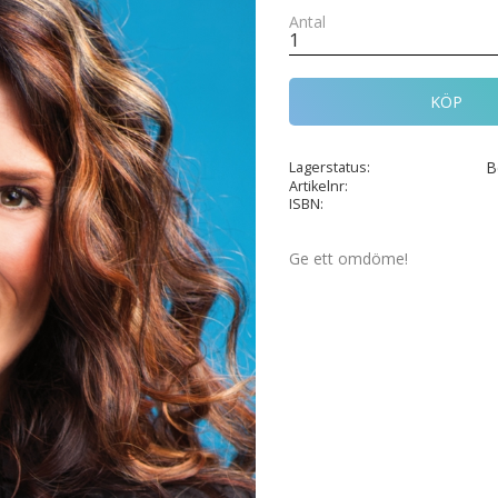
Antal
KÖP
B
Lagerstatus
Artikelnr
ISBN
Ge ett omdöme!