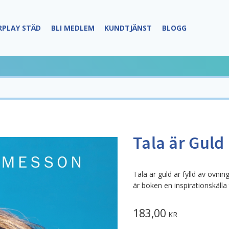
RPLAY STÄD
BLI MEDLEM
KUNDTJÄNST
BLOGG
Tala är Guld
Tala är guld är fylld av övni
är boken en inspirationskälla
183,00
KR