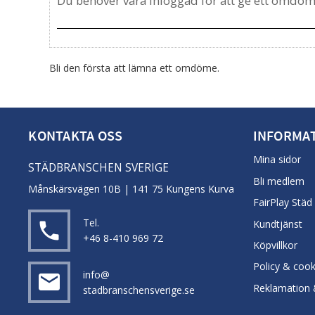
Bli den första att lämna ett omdöme.
KONTAKTA OSS
INFORMA
Mina sidor
STÄDBRANSCHEN SVERIGE
Bli medlem
Månskärsvägen 10B | 141 75 Kungens Kurva
FairPlay Städ
Tel.
Kundtjänst
local_phone
+46 8-410 969 72
Köpvillkor
Policy & cook
info@
email
Reklamation 
stadbranschensverige.se