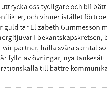
uttrycka oss tydligare och bli bättr
likter, och vinner istället förtroe
r guld tar Elizabeth Gummesson me
energitjuvar i bekantskapskretsen
 vår partner, hålla svåra samtal s
 är fylld av övningar, nya tankesä
rationskälla till bättre kommunikati