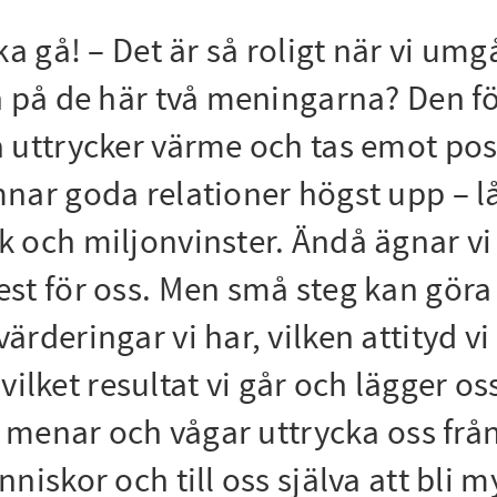
ka gå! – Det är så roligt när vi um
n på de här två meningarna? Den f
 uttrycker värme och tas emot pos
ar goda relationer högst upp – lån
och miljonvinster. Ändå ägnar vi f
st för oss. Men små steg kan göra s
rderingar vi har, vilken attityd vi
ket resultat vi går och lägger os
en menar och vågar uttrycka oss fr
niskor och till oss själva att bli 