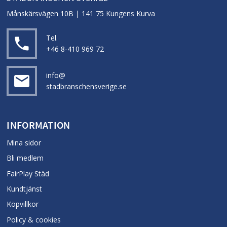
Månskärsvägen 10B | 141 75 Kungens Kurva
Tel.
local_phone
+46 8-410 969 72
info@
email
stadbranschensverige.se
INFORMATION
Mina sidor
Bli medlem
FairPlay Städ
Kundtjänst
Köpvillkor
Policy & cookies