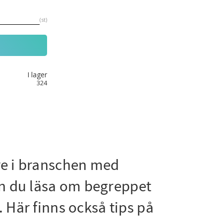
st
I lager
324
are i branschen med
an du läsa om begreppet
. Här finns också tips på