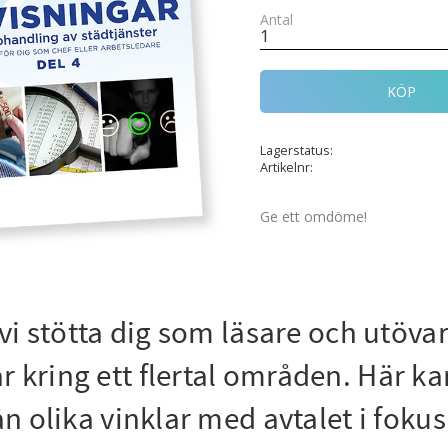
Antal
KÖP
Lagerstatus
Artikelnr
Ge ett omdöme!
l vi stötta dig som läsare och utöv
r kring ett flertal områden. Här k
ån olika vinklar med avtalet i fokus