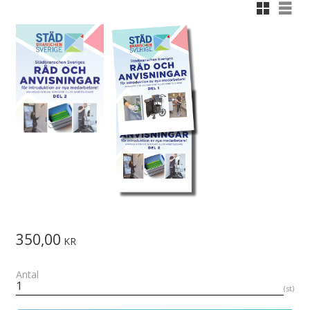
Rutnätsvy
Listvy
350,00
KR
Antal
st