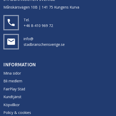
Månskärsvägen 10B | 141 75 Kungens Kurva
Tel.
local_phone
+46 8-410 969 72
info@
email
stadbranschensverige.se
INFORMATION
Mina sidor
Bli medlem
FairPlay Städ
Kundtjänst
Köpvillkor
Policy & cookies