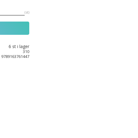
st
6 st i lager
310
9789163761447