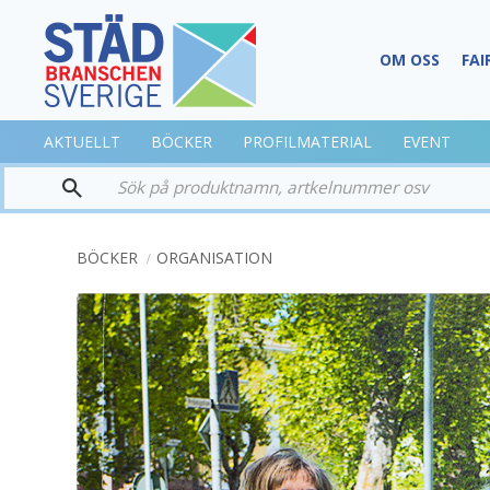
OM OSS
FAI
AKTUELLT
BÖCKER
PROFILMATERIAL
EVENT
BÖCKER
ORGANISATION